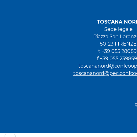
TOSCANA NOR
Sede legale
Piazza San Lorenzo
50123 FIRENZE
t +39 055 28089
f +39 055 23985
toscananord@confcoope
toscananord@pec.confcoop