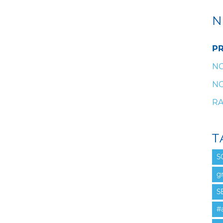
N
PR
NO
NO
RA
T
S
g
S
#