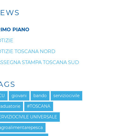
EWS
IMO PIANO
TIZIE
TIZIE TOSCANA NORD
SSEGNA STAMPA TOSCANA SUD
AGS
CU
giovani
bando
serviziocivile
raduatorie
#TOSCANA
ERVIZIOCIVILE UNIVERSALE
agroalimentarepesca