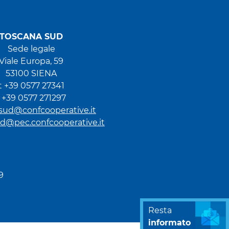
TOSCANA SUD
Sede legale
Viale Europa, 59
53100 SIENA
t +39 0577 27341
f +39 0577 271297
sud@confcooperative.it
d@pec.confcooperative.it
9
Resta
informato