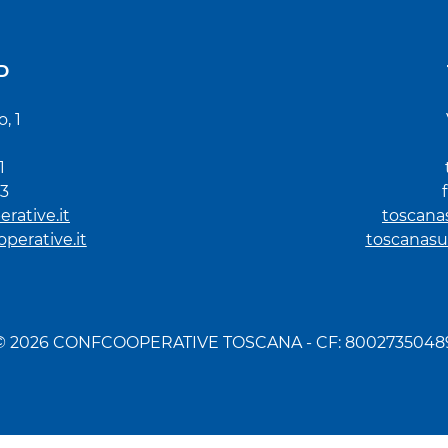
D
, 1
1
93
rative.it
toscana
erative.it
toscanasu
© 2026 CONFCOOPERATIVE TOSCANA - CF: 8002735048