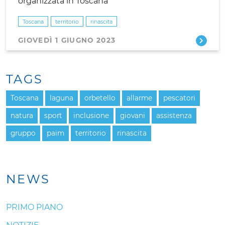
organizzata in Toscana
Toscana
territorio
rinascita
GIOVEDÌ 1 GIUGNO 2023
TAGS
Toscana
laguna
orbetello
allarme
pescatori
natura
sport
inclusione
giovani
assistenza
gruppo
paim
territorio
rinascita
NEWS
PRIMO PIANO