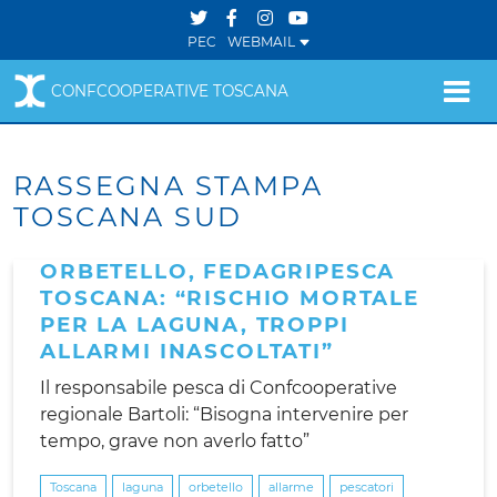
PEC
WEBMAIL
CONFCOOPERATIVE TOSCANA
RASSEGNA STAMPA
TOSCANA SUD
ORBETELLO, FEDAGRIPESCA
TOSCANA: “RISCHIO MORTALE
PER LA LAGUNA, TROPPI
ALLARMI INASCOLTATI”
Il responsabile pesca di Confcooperative
regionale Bartoli: “Bisogna intervenire per
tempo, grave non averlo fatto”
Toscana
laguna
orbetello
allarme
pescatori