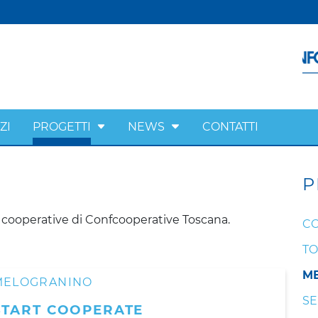
ZI
PROGETTI
NEWS
CONTATTI
P
 cooperative di Confcooperative Toscana.
CO
TO
M
MELOGRANINO
SE
START COOPERATE