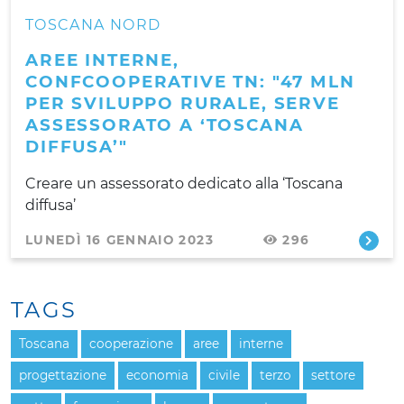
TOSCANA NORD
AREE INTERNE,
CONFCOOPERATIVE TN: "47 MLN
PER SVILUPPO RURALE, SERVE
ASSESSORATO A ‘TOSCANA
DIFFUSA’"
Creare un assessorato dedicato alla ‘Toscana
diffusa’
LUNEDÌ 16 GENNAIO 2023
296
TAGS
Toscana
cooperazione
aree
interne
progettazione
economia
civile
terzo
settore