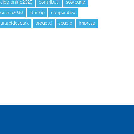
elogranino2023
contributi
sostegno
oscana2030
startup
cooperativa
urateideapark
progetti
scuole
impresa