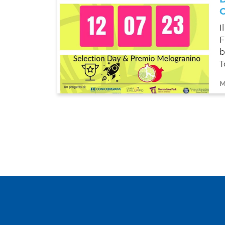
I
F
b
T
M