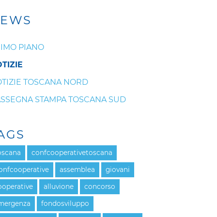
EWS
IMO PIANO
TIZIE
TIZIE TOSCANA NORD
SSEGNA STAMPA TOSCANA SUD
AGS
oscana
confcooperativetoscana
onfcooperative
assemblea
giovani
ooperative
alluvione
concorso
mergenza
fondosviluppo