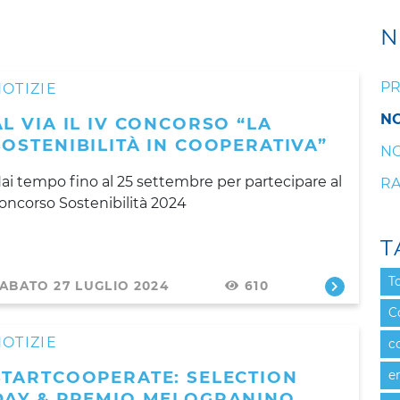
N
PR
OTIZIE
NO
AL VIA IL IV CONCORSO “LA
SOSTENIBILITÀ IN COOPERATIVA”
NO
ai tempo fino al 25 settembre per partecipare al
RA
oncorso Sostenibilità 2024
T
T
ABATO 27 LUGLIO 2024
610
C
OTIZIE
c
STARTCOOPERATE: SELECTION
e
DAY & PREMIO MELOGRANINO