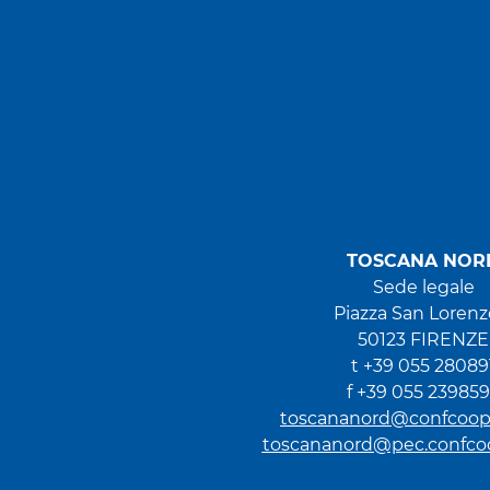
TOSCANA NOR
Sede legale
Piazza San Lorenzo
50123 FIRENZE
t +39 055 28089
f +39 055 23985
toscananord@confcoope
toscananord@pec.confcoop