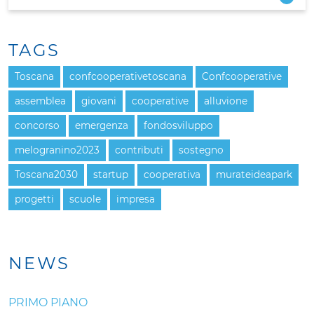
TAGS
Toscana
confcooperativetoscana
Confcooperative
assemblea
giovani
cooperative
alluvione
concorso
emergenza
fondosviluppo
melogranino2023
contributi
sostegno
Toscana2030
startup
cooperativa
murateideapark
progetti
scuole
impresa
NEWS
PRIMO PIANO