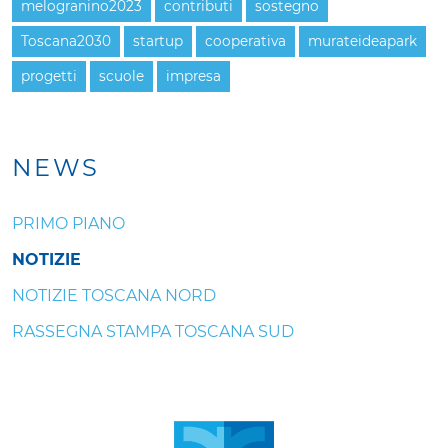
melogranino2023
contributi
sostegno
Toscana2030
startup
cooperativa
murateideapark
progetti
scuole
impresa
NEWS
PRIMO PIANO
NOTIZIE
NOTIZIE TOSCANA NORD
RASSEGNA STAMPA TOSCANA SUD